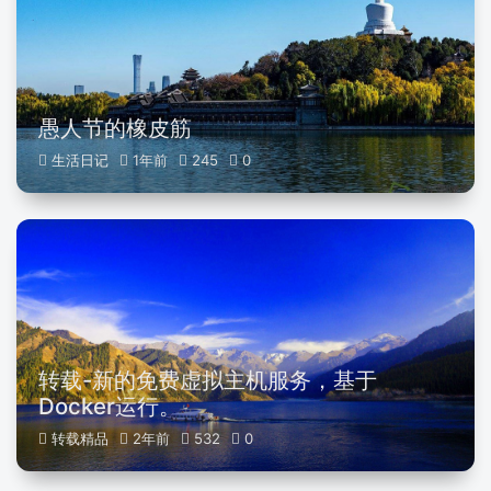
愚人节的橡皮筋
生活日记
1年前
245
0
转载-新的免费虚拟主机服务，基于
Docker运行。
转载精品
2年前
532
0