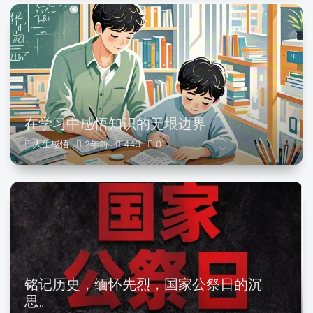
在学习中感悟知识的无垠边界
人生感悟
2年前
440
0
铭记历史，缅怀先烈，国家公祭日的沉
思。