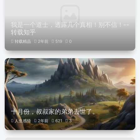
我是一个道士，透露几个真相！别不信！--
转载知乎
转载精品
2年前
519
0
十月份，叔叔家的弟弟去世了。
人生感悟
2年前
621
3