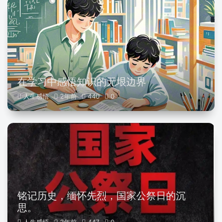
在学习中感悟知识的无垠边界
人生感悟
2年前
440
0
铭记历史，缅怀先烈，国家公祭日的沉
思。