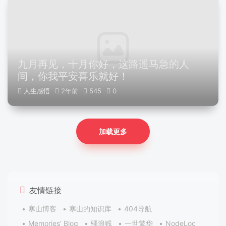
九月再见，十月你好，这路遥马急的人
间，你我平安喜乐就好！
人生感悟
2年前
545
0
加载更多
友情链接
寒山博客
寒山的知识库
404导航
Memories’ Blog
骚浪贱
一世繁华
NodeLoc