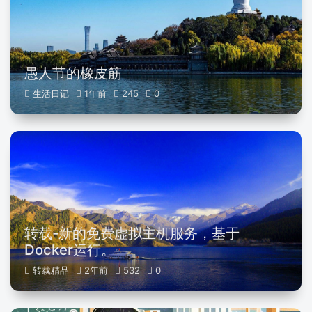
愚人节的橡皮筋
生活日记
1年前
245
0
转载-新的免费虚拟主机服务，基于
Docker运行。
转载精品
2年前
532
0