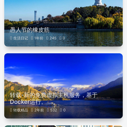
愚人节的橡皮筋
生活日记
1年前
245
0
转载-新的免费虚拟主机服务，基于
Docker运行。
转载精品
2年前
532
0