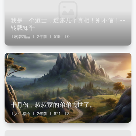
我是一个道士，透露几个真相！别不信！--
转载知乎
转载精品
2年前
519
0
十月份，叔叔家的弟弟去世了。
人生感悟
2年前
621
3