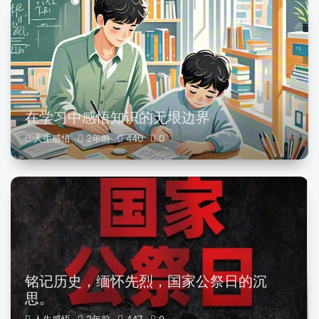
在学习中感悟知识的无垠边界
人生感悟
2年前
440
0
铭记历史，缅怀先烈，国家公祭日的沉
思。