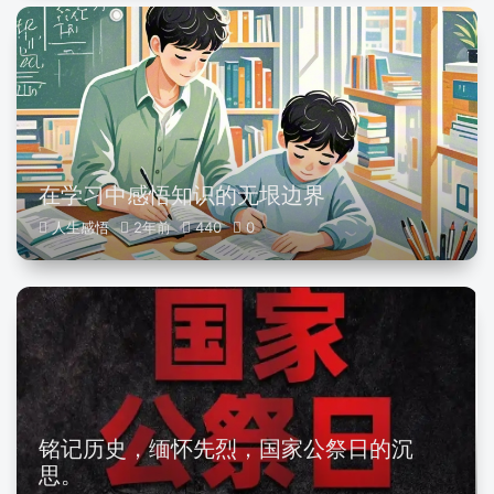
在学习中感悟知识的无垠边界
人生感悟
2年前
440
0
铭记历史，缅怀先烈，国家公祭日的沉
思。