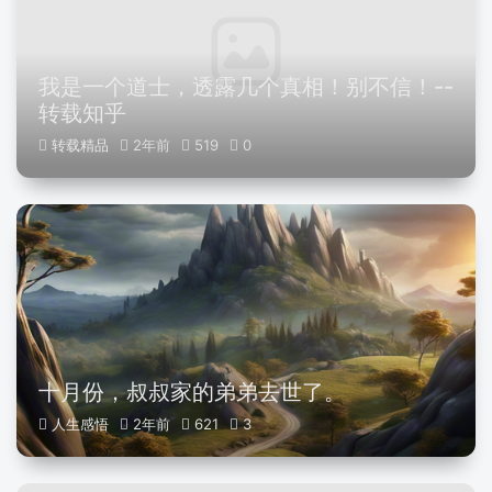
我是一个道士，透露几个真相！别不信！--
转载知乎
转载精品
2年前
519
0
十月份，叔叔家的弟弟去世了。
人生感悟
2年前
621
3