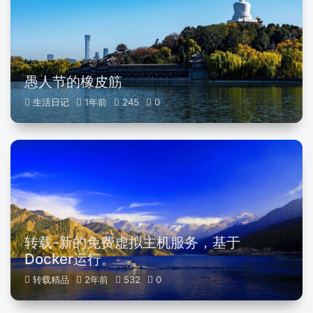
愚人节的橡皮筋
生活日记
1年前
245
0
转载-新的免费虚拟主机服务，基于
Docker运行。
转载精品
2年前
532
0