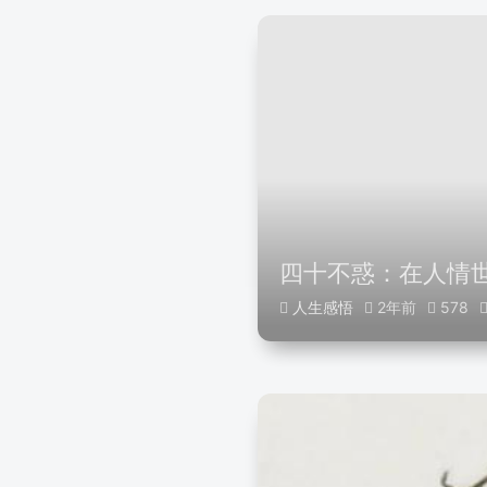
四十不惑：在人情
人生感悟
2年前
578