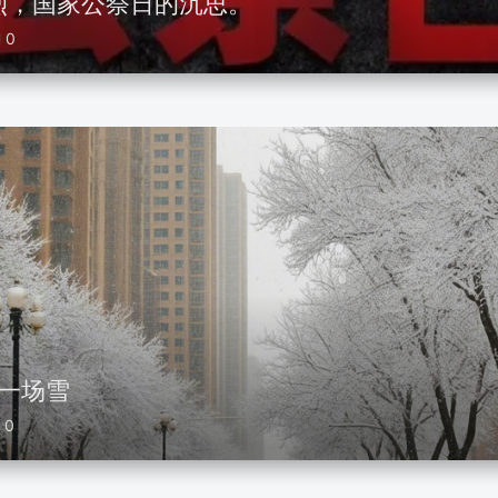
烈，国家公祭日的沉思。
0
第一场雪
0