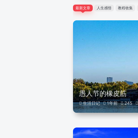
最新文章
人生感悟
教程收集
愚人节的橡皮筋
生活日记
1年前
245