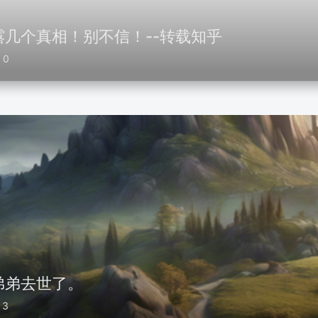
几个真相！别不信！--转载知乎
0
弟弟去世了。
3