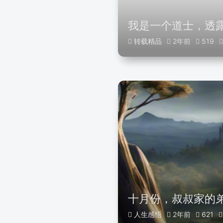
我是一个道士，透露
转载精品
2年前
519
十月份，叔叔家的
人生感悟
2年前
621