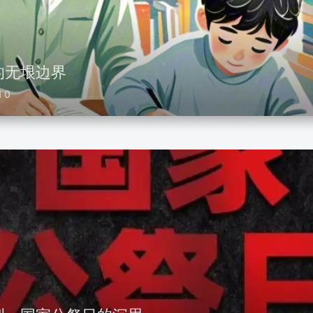
的无垠边界
0