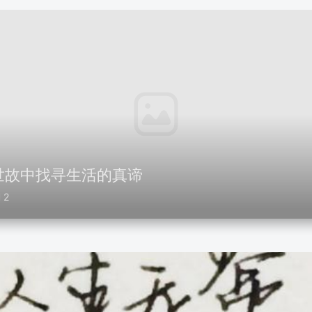
世故中找寻生活的真谛
2