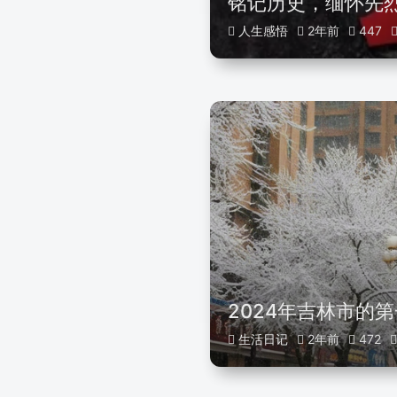
铭记历史，缅怀先
人生感悟
2年前
447
2024年吉林市的
生活日记
2年前
472