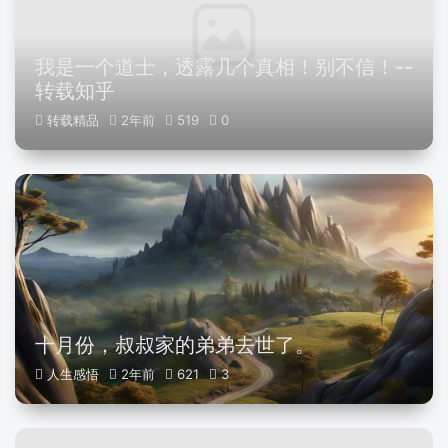
我是一个道士，透露几个真相！别不信！--
转载知乎
转载精品
2年前
519
0
十月份，叔叔家的弟弟去世了。
人生感悟
2年前
621
3