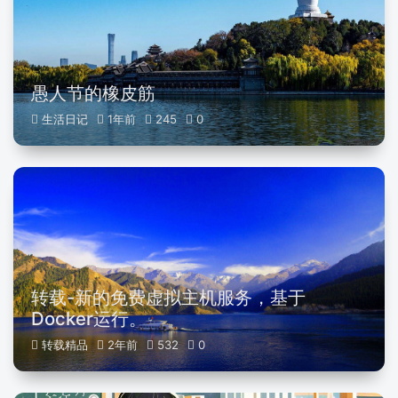
愚人节的橡皮筋
生活日记
1年前
245
0
转载-新的免费虚拟主机服务，基于
Docker运行。
转载精品
2年前
532
0