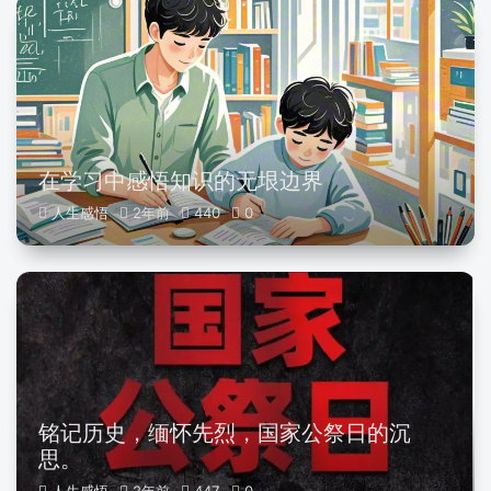
在学习中感悟知识的无垠边界
人生感悟
2年前
440
0
铭记历史，缅怀先烈，国家公祭日的沉
思。