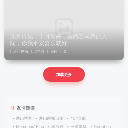
九月再见，十月你好，这路遥马急的人
间，你我平安喜乐就好！
人生感悟
2年前
545
0
加载更多
友情链接
寒山博客
寒山的知识库
404导航
Memories’ Blog
骚浪贱
一世繁华
NodeLoc