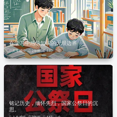
在学习中感悟知识的无垠边界
人生感悟
2年前
440
0
铭记历史，缅怀先烈，国家公祭日的沉
思。