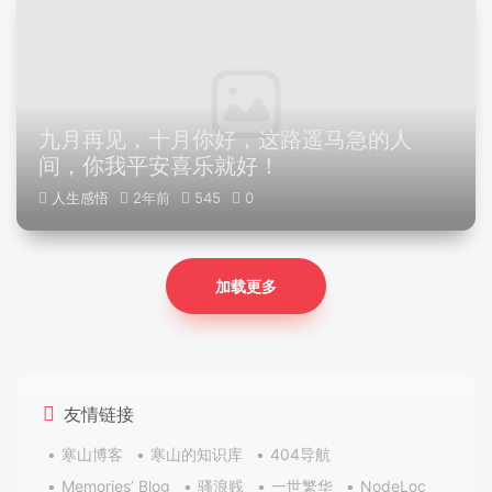
九月再见，十月你好，这路遥马急的人
间，你我平安喜乐就好！
人生感悟
2年前
545
0
加载更多
友情链接
寒山博客
寒山的知识库
404导航
Memories’ Blog
骚浪贱
一世繁华
NodeLoc