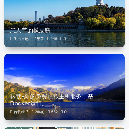
愚人节的橡皮筋
生活日记
1年前
245
0
转载-新的免费虚拟主机服务，基于
Docker运行。
转载精品
2年前
532
0