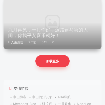
九月再见，十月你好，这路遥马急的人
间，你我平安喜乐就好！
人生感悟
2年前
545
0
加载更多
友情链接
寒山博客
寒山的知识库
404导航
Memories’ Blog
骚浪贱
一世繁华
NodeLoc