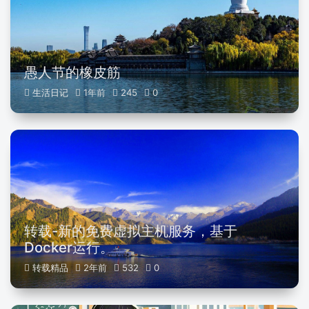
愚人节的橡皮筋
生活日记
1年前
245
0
转载-新的免费虚拟主机服务，基于
Docker运行。
转载精品
2年前
532
0