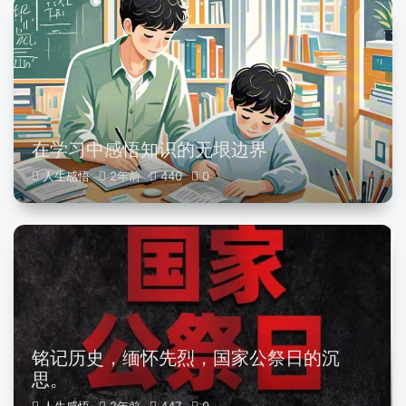
在学习中感悟知识的无垠边界
人生感悟
2年前
440
0
铭记历史，缅怀先烈，国家公祭日的沉
思。