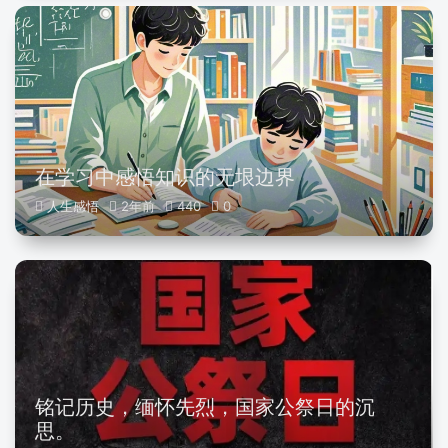
在学习中感悟知识的无垠边界
人生感悟
2年前
440
0
铭记历史，缅怀先烈，国家公祭日的沉
思。