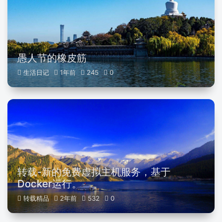
愚人节的橡皮筋
生活日记
1年前
245
0
转载-新的免费虚拟主机服务，基于
Docker运行。
转载精品
2年前
532
0