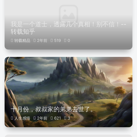
我是一个道士，透露几个真相！别不信！--
转载知乎
转载精品
2年前
519
0
十月份，叔叔家的弟弟去世了。
人生感悟
2年前
621
3