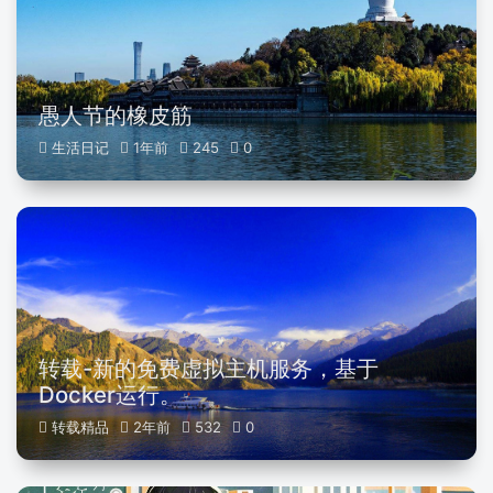
愚人节的橡皮筋
生活日记
1年前
245
0
转载-新的免费虚拟主机服务，基于
Docker运行。
转载精品
2年前
532
0