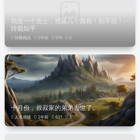
我是一个道士，透露几个真相！别不信！--
转载知乎
转载精品
2年前
519
0
十月份，叔叔家的弟弟去世了。
人生感悟
2年前
621
3