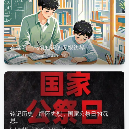
在学习中感悟知识的无垠边界
人生感悟
2年前
440
0
铭记历史，缅怀先烈，国家公祭日的沉
思。