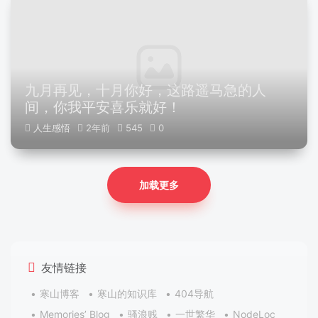
九月再见，十月你好，这路遥马急的人
间，你我平安喜乐就好！
人生感悟
2年前
545
0
加载更多
友情链接
寒山博客
寒山的知识库
404导航
Memories’ Blog
骚浪贱
一世繁华
NodeLoc