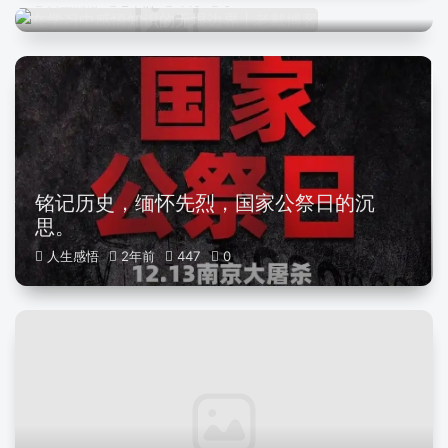
人生感悟
2年前
440
0
铭记历史，缅怀先烈，国家公祭日的沉
思。
人生感悟
2年前
447
0