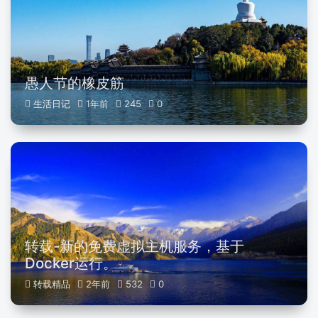
愚人节的橡皮筋
生活日记
1年前
245
0
转载-新的免费虚拟主机服务，基于
Docker运行。
转载精品
2年前
532
0
在学习中感悟知识的无垠边界