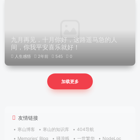
九月再见，十月你好，这路遥马急的人
间，你我平安喜乐就好！
人生感悟
2年前
545
0
加载更多
友情链接
寒山博客
寒山的知识库
404导航
Memories’ Blog
骚浪贱
一世繁华
NodeLoc