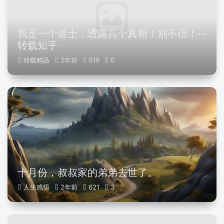
我是一个道士，透露几个真相！别不信！--
转载知乎
转载精品
2年前
519
0
十月份，叔叔家的弟弟去世了。
人生感悟
2年前
621
3