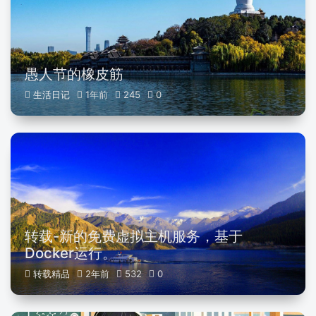
愚人节的橡皮筋
生活日记
1年前
245
0
转载-新的免费虚拟主机服务，基于
Docker运行。
转载精品
2年前
532
0