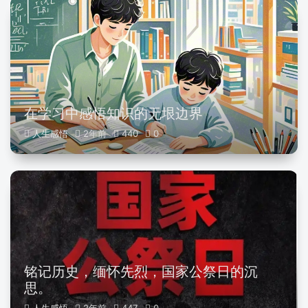
在学习中感悟知识的无垠边界
人生感悟
2年前
440
0
铭记历史，缅怀先烈，国家公祭日的沉
思。