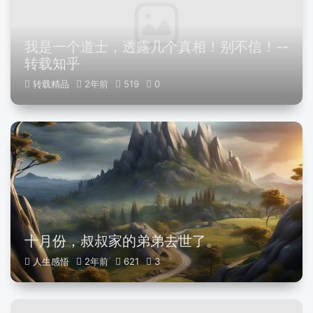
我是一个道士，透露几个真相！别不信！--
转载知乎
转载精品
2年前
519
0
十月份，叔叔家的弟弟去世了。
人生感悟
2年前
621
3