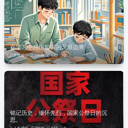
在学习中感悟知识的无垠边界
人生感悟
2年前
440
0
铭记历史，缅怀先烈，国家公祭日的沉
思。