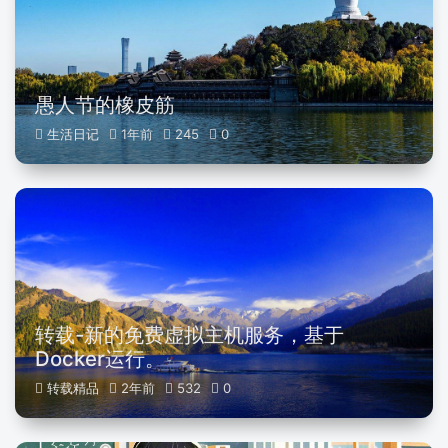
愚人节的橡皮筋
生活日记
1年前
245
0
转载-新的免费虚拟主机服务，基于
Docker运行。
转载精品
2年前
532
0