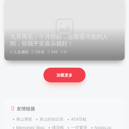
九月再见，十月你好，这路遥马急的人
间，你我平安喜乐就好！
人生感悟
2年前
545
0
加载更多
友情链接
寒山博客
寒山的知识库
404导航
Memories’ Blog
骚浪贱
一世繁华
NodeLoc