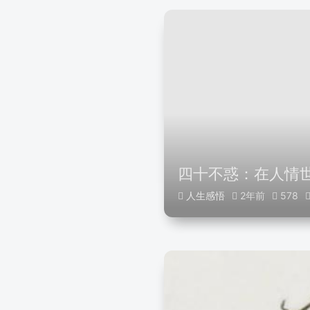
四十不惑：在人情
人生感悟
2年前
578