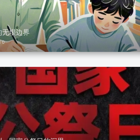
的无垠边界
0