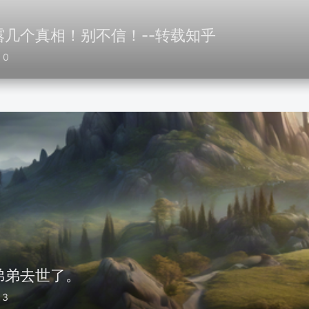
几个真相！别不信！--转载知乎
0
弟弟去世了。
3