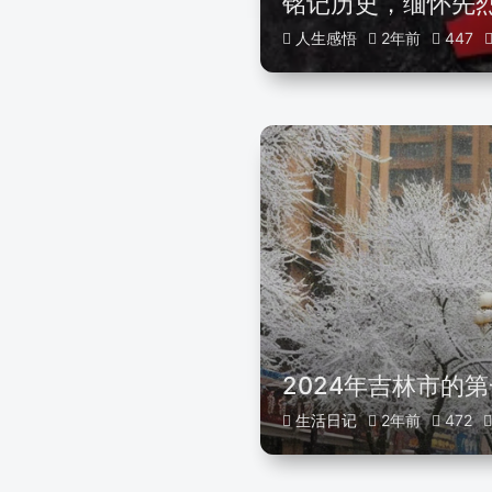
铭记历史，缅怀先
人生感悟
2年前
447
2024年吉林市的
生活日记
2年前
472