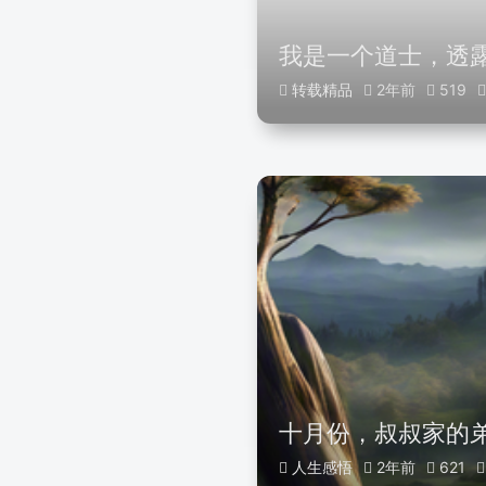
我是一个道士，透露
转载精品
2年前
519
十月份，叔叔家的
人生感悟
2年前
621