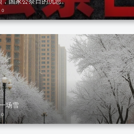
烈，国家公祭日的沉思。
0
第一场雪
0