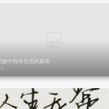
世故中找寻生活的真谛
2