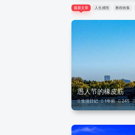
最新文章
人生感悟
教程收集
愚人节的橡皮筋
生活日记
1年前
245