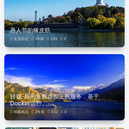
愚人节的橡皮筋
生活日记
1年前
245
0
转载-新的免费虚拟主机服务，基于
Docker运行。
转载精品
2年前
532
0