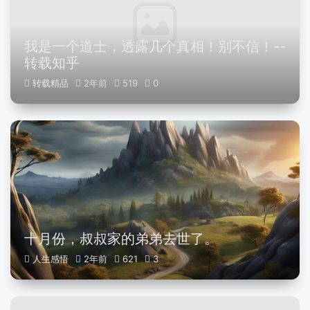
我是一个道士，透露几个真相！别不信！--
转载知乎
转载精品
2年前
519
0
十月份，叔叔家的弟弟去世了。
人生感悟
2年前
621
3