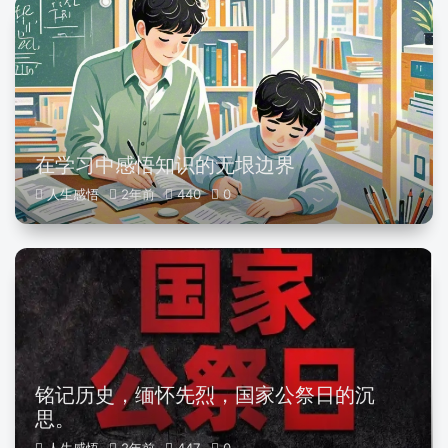
在学习中感悟知识的无垠边界
人生感悟
2年前
440
0
铭记历史，缅怀先烈，国家公祭日的沉
思。