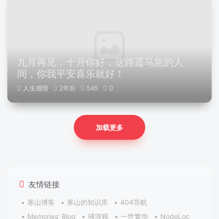
九月再见，十月你好，这路遥马急的人
间，你我平安喜乐就好！
人生感悟
2年前
545
0
加载更多
友情链接
寒山博客
寒山的知识库
404导航
Memories’ Blog
骚浪贱
一世繁华
NodeLoc