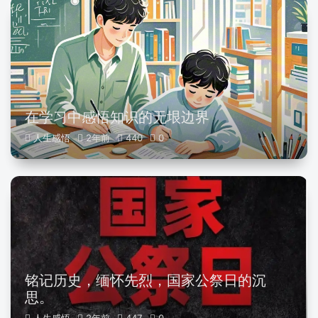
在学习中感悟知识的无垠边界
人生感悟
2年前
440
0
铭记历史，缅怀先烈，国家公祭日的沉
思。