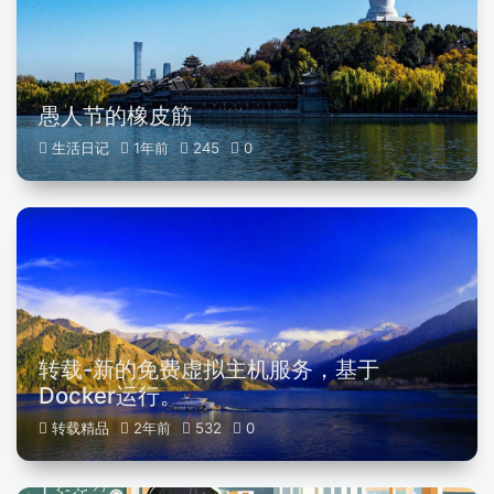
愚人节的橡皮筋
生活日记
1年前
245
0
转载-新的免费虚拟主机服务，基于
Docker运行。
转载精品
2年前
532
0