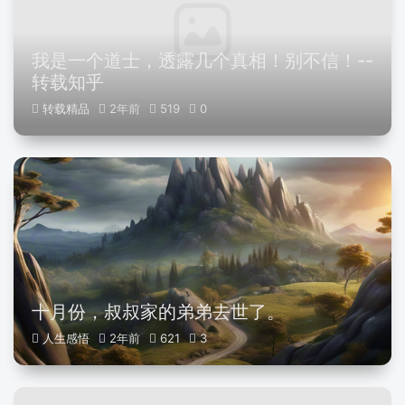
我是一个道士，透露几个真相！别不信！--
转载知乎
转载精品
2年前
519
0
十月份，叔叔家的弟弟去世了。
人生感悟
2年前
621
3