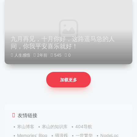
九月再见，十月你好，这路遥马急的人
间，你我平安喜乐就好！
人生感悟
2年前
545
0
加载更多
友情链接
寒山博客
寒山的知识库
404导航
Memories’ Blog
骚浪贱
一世繁华
NodeLoc