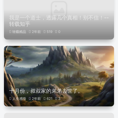
我是一个道士，透露几个真相！别不信！--
转载知乎
转载精品
2年前
519
0
十月份，叔叔家的弟弟去世了。
人生感悟
2年前
621
3