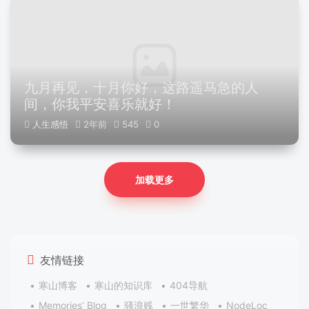
九月再见，十月你好，这路遥马急的人
间，你我平安喜乐就好！
人生感悟
2年前
545
0
加载更多
友情链接
寒山博客
寒山的知识库
404导航
Memories’ Blog
骚浪贱
一世繁华
NodeLoc