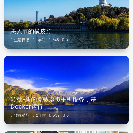
愚人节的橡皮筋
生活日记
1年前
245
0
转载-新的免费虚拟主机服务，基于
Docker运行。
转载精品
2年前
532
0