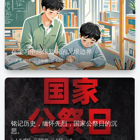
在学习中感悟知识的无垠边界
人生感悟
2年前
440
0
铭记历史，缅怀先烈，国家公祭日的沉
思。