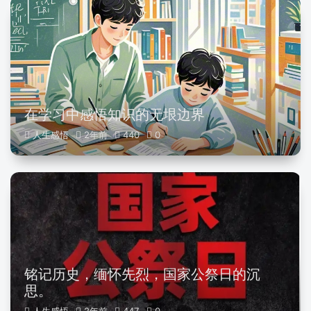
在学习中感悟知识的无垠边界
人生感悟
2年前
440
0
铭记历史，缅怀先烈，国家公祭日的沉
思。