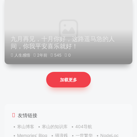
九月再见，十月你好，这路遥马急的人
间，你我平安喜乐就好！
人生感悟
2年前
545
0
加载更多
友情链接
寒山博客
寒山的知识库
404导航
Memories’ Blog
骚浪贱
一世繁华
NodeLoc