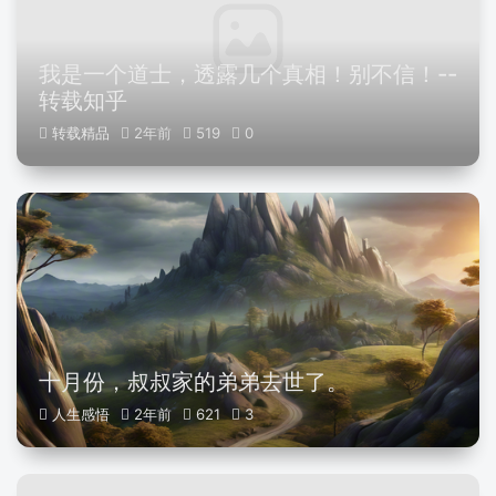
我是一个道士，透露几个真相！别不信！--
转载知乎
转载精品
2年前
519
0
十月份，叔叔家的弟弟去世了。
人生感悟
2年前
621
3