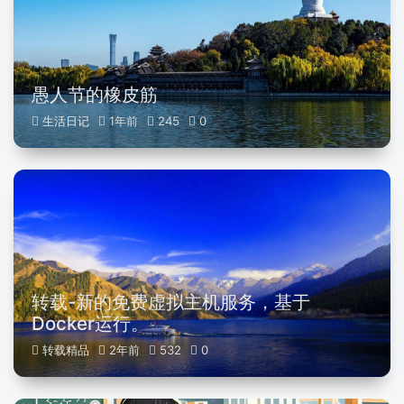
愚人节的橡皮筋
生活日记
1年前
245
0
转载-新的免费虚拟主机服务，基于
Docker运行。
转载精品
2年前
532
0