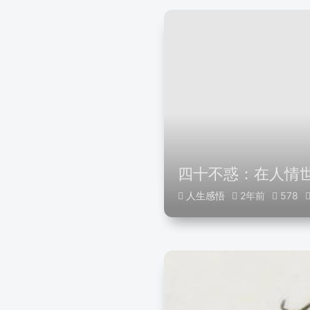
四十不惑：在人情
人生感悟
2年前
578