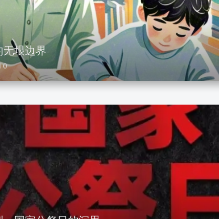
的无垠边界
0