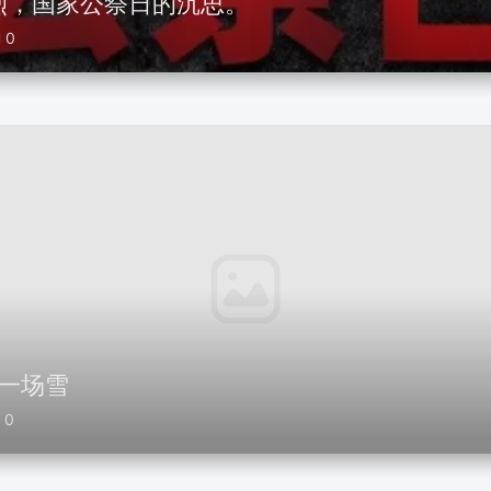
烈，国家公祭日的沉思。
0
第一场雪
0