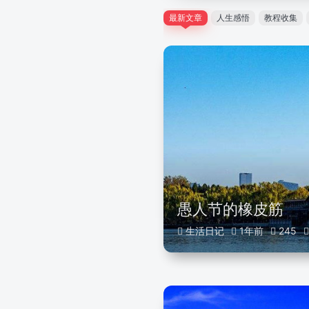
最新文章
人生感悟
教程收集
愚人节的橡皮筋
生活日记
1年前
245