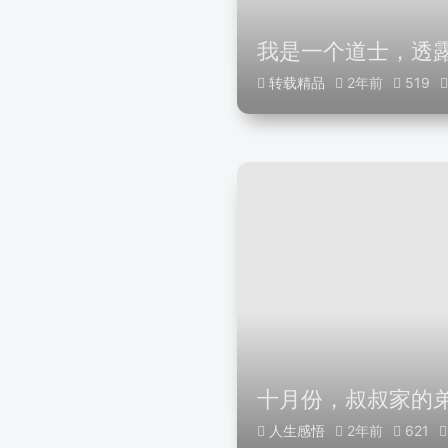
我是一个道士，透露
转载精品
2年前
519
十月份，叔叔家的
人生感悟
2年前
621