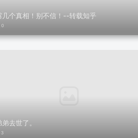
几个真相！别不信！--转载知乎
0
弟弟去世了。
3