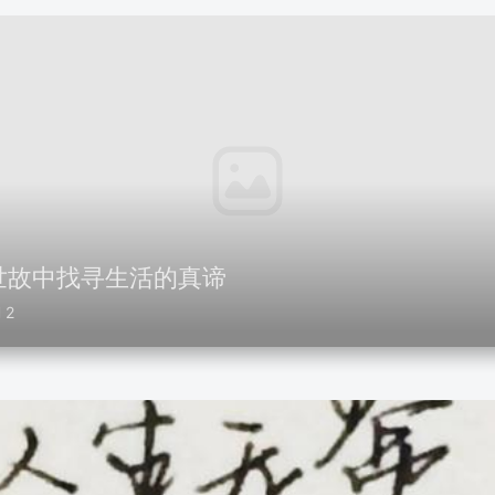
世故中找寻生活的真谛
2