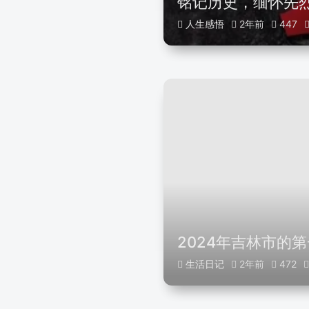
铭记历史，缅怀先
人生感悟
2年前
447
2024年吉林市的
生活日记
2年前
472