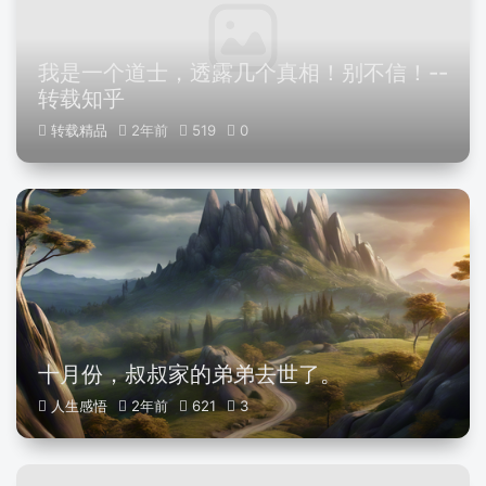
我是一个道士，透露几个真相！别不信！--
转载知乎
转载精品
2年前
519
0
十月份，叔叔家的弟弟去世了。
人生感悟
2年前
621
3