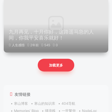
九月再见，十月你好，这路遥马急的人
间，你我平安喜乐就好！
人生感悟
2年前
545
0
加载更多
友情链接
寒山博客
寒山的知识库
404导航
Memories’ Blog
骚浪贱
一世繁华
NodeLoc