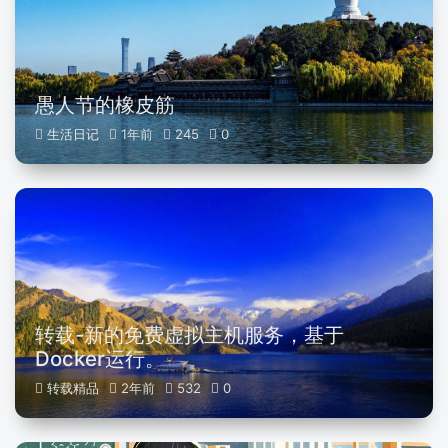
愚人节的橡皮筋
生活日记
1年前
245
0
转载-新的免费虚拟主机服务，基于
Docker运行。
转载精品
2年前
532
0