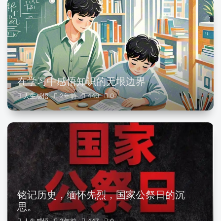
在学习中感悟知识的无垠边界
人生感悟
2年前
440
0
铭记历史，缅怀先烈，国家公祭日的沉
思。