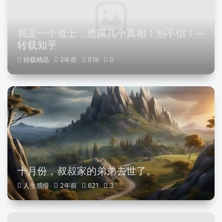
我是一个道士，透露几个真相！别不信！--
转载知乎
转载精品
2年前
519
0
十月份，叔叔家的弟弟去世了。
人生感悟
2年前
621
3