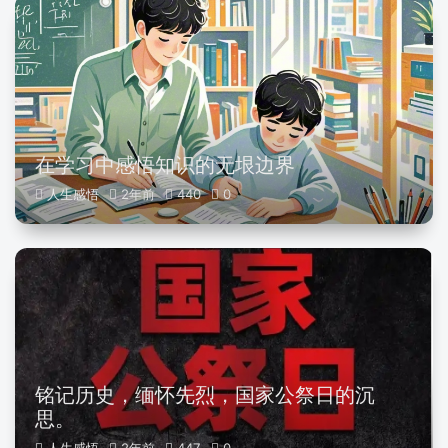
在学习中感悟知识的无垠边界
人生感悟
2年前
440
0
铭记历史，缅怀先烈，国家公祭日的沉
思。