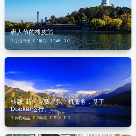
愚人节的橡皮筋
生活日记
1年前
245
0
转载-新的免费虚拟主机服务，基于
Docker运行。
转载精品
2年前
532
0