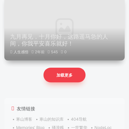
九月再见，十月你好，这路遥马急的人
间，你我平安喜乐就好！
人生感悟
2年前
545
0
加载更多
友情链接
寒山博客
寒山的知识库
404导航
Memories’ Blog
骚浪贱
一世繁华
NodeLoc