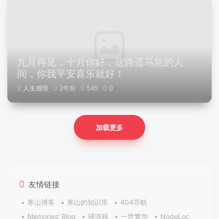
九月再见，十月你好，这路遥马急的人
间，你我平安喜乐就好！
人生感悟
2年前
545
0
加载更多
友情链接
寒山博客
寒山的知识库
404导航
Memories’ Blog
骚浪贱
一世繁华
NodeLoc