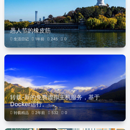
愚人节的橡皮筋
生活日记
1年前
245
0
转载-新的免费虚拟主机服务，基于
Docker运行。
转载精品
2年前
532
0