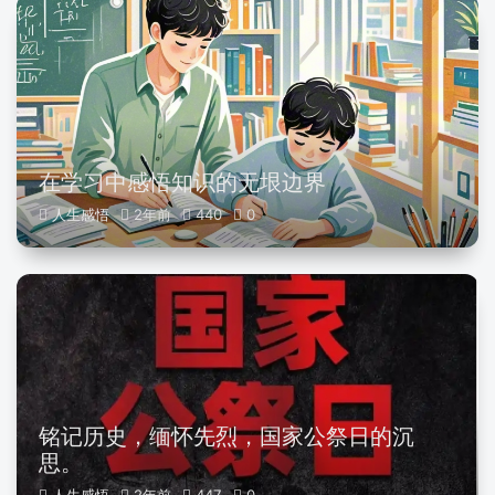
在学习中感悟知识的无垠边界
人生感悟
2年前
440
0
铭记历史，缅怀先烈，国家公祭日的沉
思。