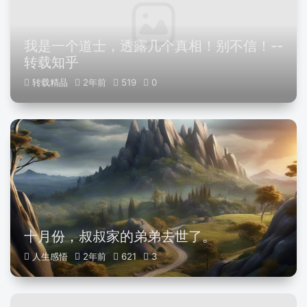
我是一个道士，透露几个真相！别不信！--
转载知乎
转载精品
2年前
519
0
十月份，叔叔家的弟弟去世了。
人生感悟
2年前
621
3