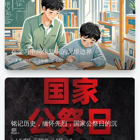
在学习中感悟知识的无垠边界
人生感悟
2年前
440
0
铭记历史，缅怀先烈，国家公祭日的沉
思。