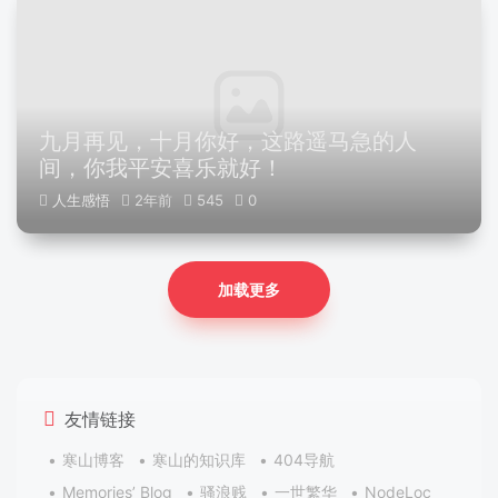
九月再见，十月你好，这路遥马急的人
间，你我平安喜乐就好！
人生感悟
2年前
545
0
加载更多
友情链接
寒山博客
寒山的知识库
404导航
Memories’ Blog
骚浪贱
一世繁华
NodeLoc