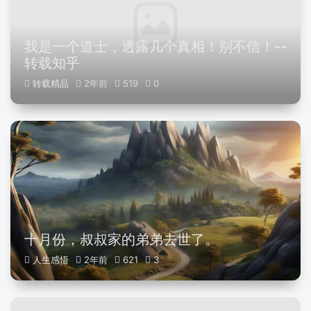
我是一个道士，透露几个真相！别不信！--
转载知乎
转载精品
2年前
519
0
十月份，叔叔家的弟弟去世了。
人生感悟
2年前
621
3