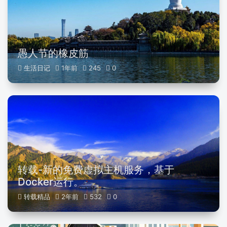
愚人节的橡皮筋
生活日记
1年前
245
0
转载-新的免费虚拟主机服务，基于
Docker运行。
转载精品
2年前
532
0