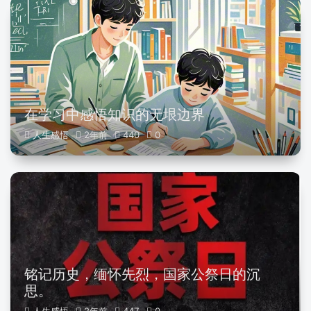
在学习中感悟知识的无垠边界
人生感悟
2年前
440
0
铭记历史，缅怀先烈，国家公祭日的沉
思。