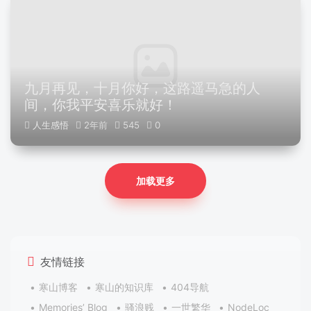
九月再见，十月你好，这路遥马急的人
间，你我平安喜乐就好！
人生感悟
2年前
545
0
加载更多
友情链接
寒山博客
寒山的知识库
404导航
Memories’ Blog
骚浪贱
一世繁华
NodeLoc