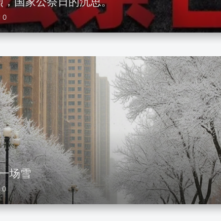
烈，国家公祭日的沉思。
0
第一场雪
0