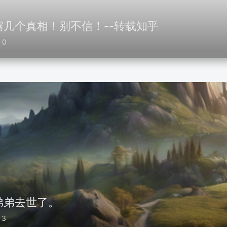
几个真相！别不信！--转载知乎
0
弟弟去世了。
3