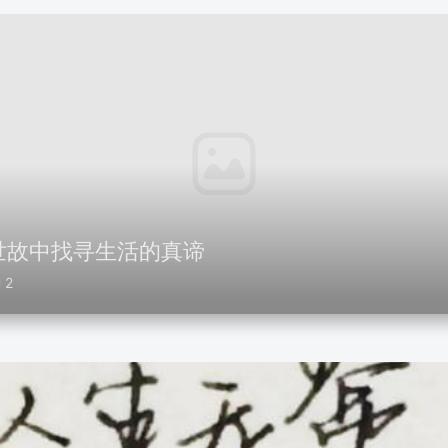
世故中找寻生活的真谛
2