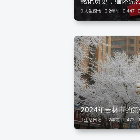
铭记历史，缅怀先
人生感悟
2年前
447
2024年吉林市的
生活日记
2年前
472