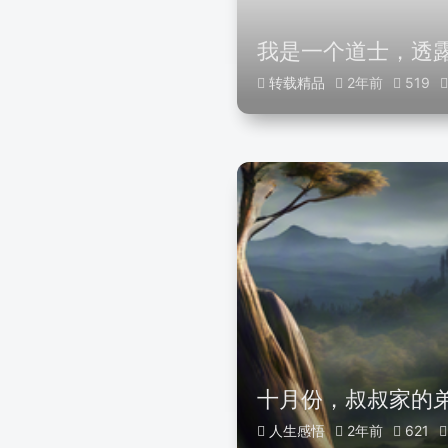
我是一个道士，透露
转载精品
2年前
519
十月份，叔叔家的
人生感悟
2年前
621