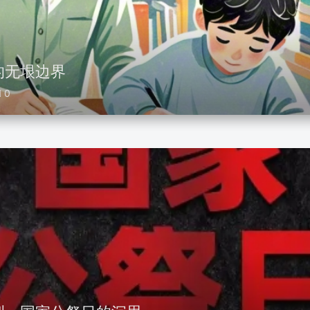
的无垠边界
0