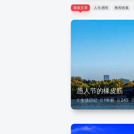
最新文章
人生感悟
教程收集
愚人节的橡皮筋
生活日记
1年前
245