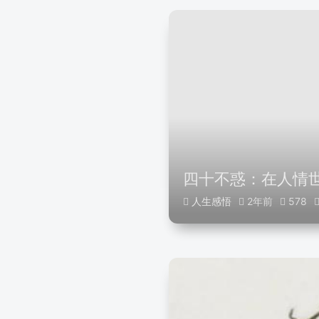
四十不惑：在人情
人生感悟
2年前
578