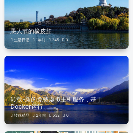
愚人节的橡皮筋
生活日记
1年前
245
0
转载-新的免费虚拟主机服务，基于
Docker运行。
转载精品
2年前
532
0