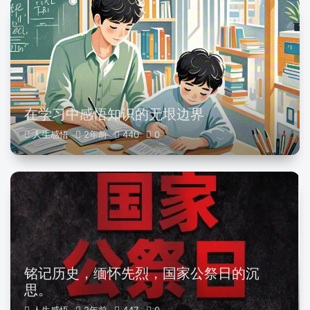
在学习中感悟知识的无垠边界
人生感悟
2年前
440
0
铭记历史，缅怀先烈，国家公祭日的沉
思。