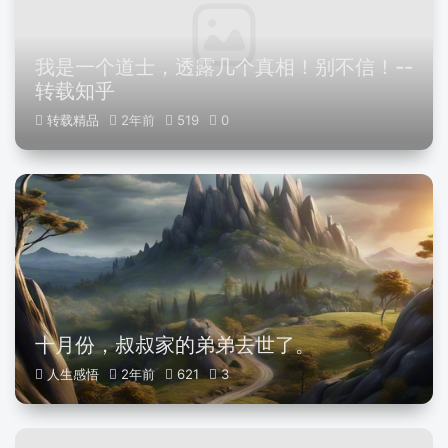
我是一个道士，透露几个真相！别不信！--
转载知乎
转载精品
2年前
519
0
十月份，叔叔家的弟弟去世了。
人生感悟
2年前
621
3