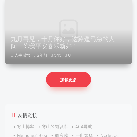
九月再见，十月你好，这路遥马急的人
间，你我平安喜乐就好！
人生感悟
2年前
545
0
加载更多
友情链接
寒山博客
寒山的知识库
404导航
Memories’ Blog
骚浪贱
一世繁华
NodeLoc