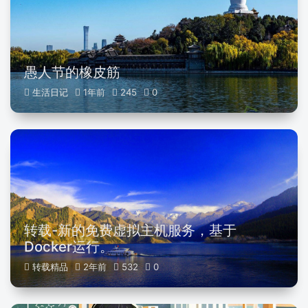
愚人节的橡皮筋
生活日记
1年前
245
0
转载-新的免费虚拟主机服务，基于
Docker运行。
转载精品
2年前
532
0