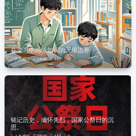
在学习中感悟知识的无垠边界
人生感悟
2年前
440
0
铭记历史，缅怀先烈，国家公祭日的沉
思。