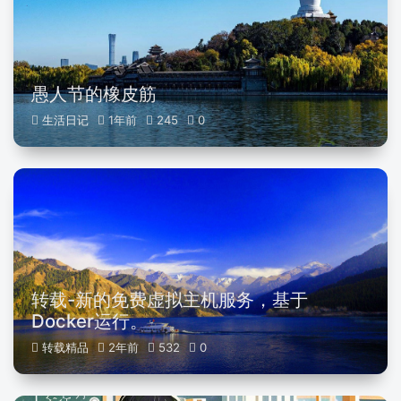
愚人节的橡皮筋
生活日记
1年前
245
0
转载-新的免费虚拟主机服务，基于
Docker运行。
转载精品
2年前
532
0