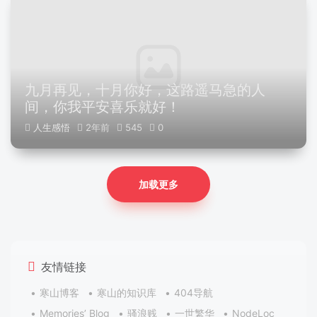
九月再见，十月你好，这路遥马急的人
间，你我平安喜乐就好！
人生感悟
2年前
545
0
加载更多
友情链接
寒山博客
寒山的知识库
404导航
Memories’ Blog
骚浪贱
一世繁华
NodeLoc