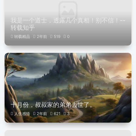
我是一个道士，透露几个真相！别不信！--
转载知乎
转载精品
2年前
519
0
十月份，叔叔家的弟弟去世了。
人生感悟
2年前
621
3