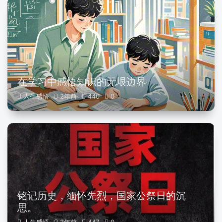
在学习中感悟知识的无垠边界
人生感悟
2年前
440
0
铭记历史，缅怀先烈，国家公祭日的沉
思。