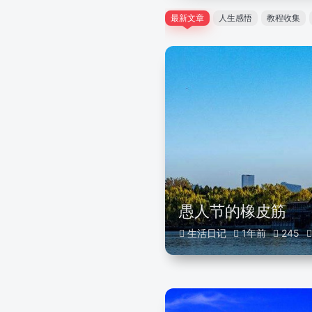
最新文章
人生感悟
教程收集
愚人节的橡皮筋
生活日记
1年前
245