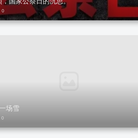
烈，国家公祭日的沉思。
0
第一场雪
0