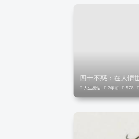
四十不惑：在人情
人生感悟
2年前
578