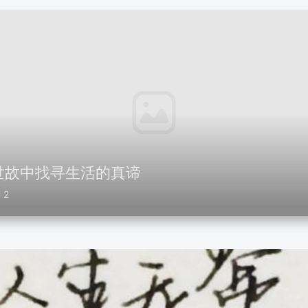
世故中找寻生活的真谛
2