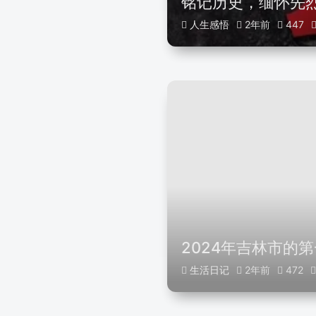
铭记历史，缅怀先
人生感悟
2年前
447
2024年吉林市的
生活日记
2年前
472