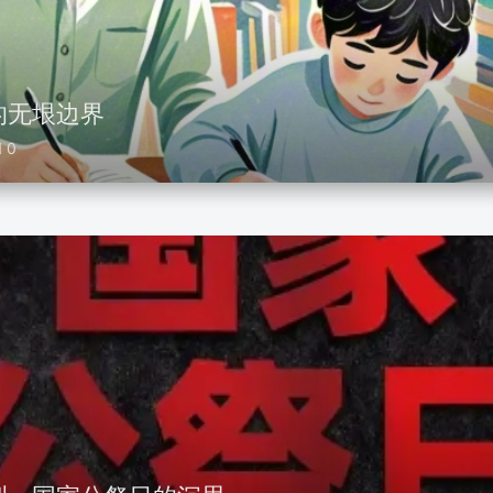
的无垠边界
0