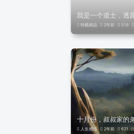
我是一个道士，透露
转载精品
2年前
519
十月份，叔叔家的
人生感悟
2年前
621