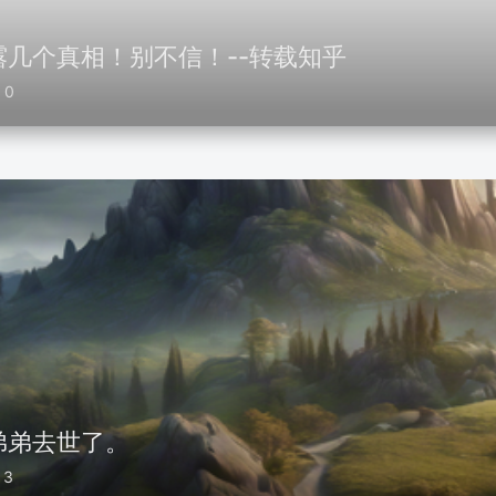
几个真相！别不信！--转载知乎
0
弟弟去世了。
3