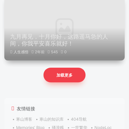
九月再见，十月你好，这路遥马急的人
间，你我平安喜乐就好！
人生感悟
2年前
545
0
加载更多
友情链接
寒山博客
寒山的知识库
404导航
Memories’ Blog
骚浪贱
一世繁华
NodeLoc