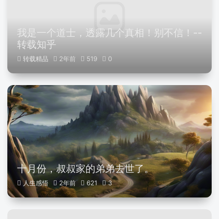
我是一个道士，透露几个真相！别不信！--
转载知乎
转载精品
2年前
519
0
十月份，叔叔家的弟弟去世了。
人生感悟
2年前
621
3