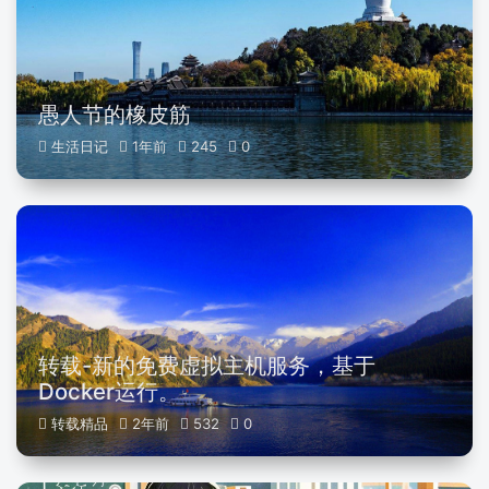
愚人节的橡皮筋
生活日记
1年前
245
0
转载-新的免费虚拟主机服务，基于
Docker运行。
转载精品
2年前
532
0