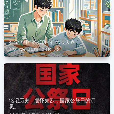
在学习中感悟知识的无垠边界
人生感悟
2年前
440
0
铭记历史，缅怀先烈，国家公祭日的沉
思。