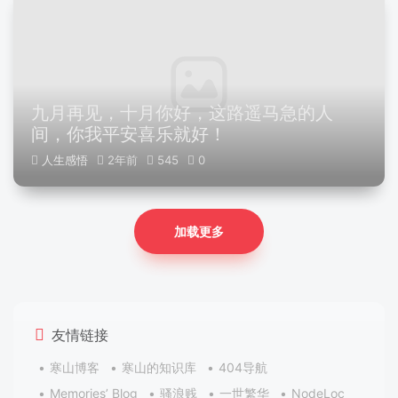
九月再见，十月你好，这路遥马急的人
间，你我平安喜乐就好！
人生感悟
2年前
545
0
加载更多
友情链接
寒山博客
寒山的知识库
404导航
Memories’ Blog
骚浪贱
一世繁华
NodeLoc