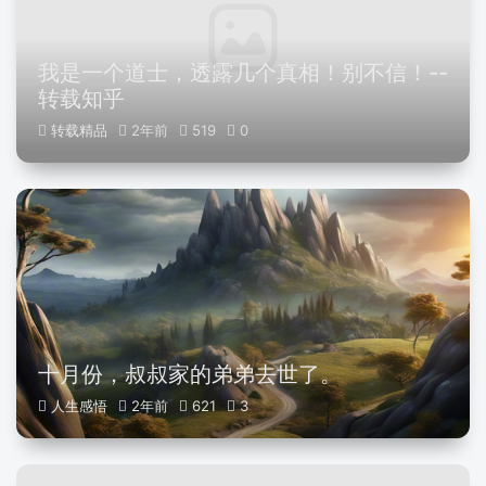
我是一个道士，透露几个真相！别不信！--
转载知乎
转载精品
2年前
519
0
十月份，叔叔家的弟弟去世了。
人生感悟
2年前
621
3