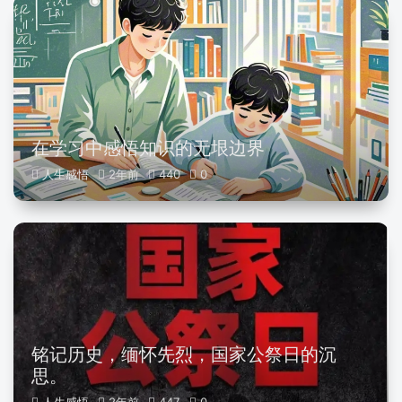
在学习中感悟知识的无垠边界
人生感悟
2年前
440
0
铭记历史，缅怀先烈，国家公祭日的沉
思。