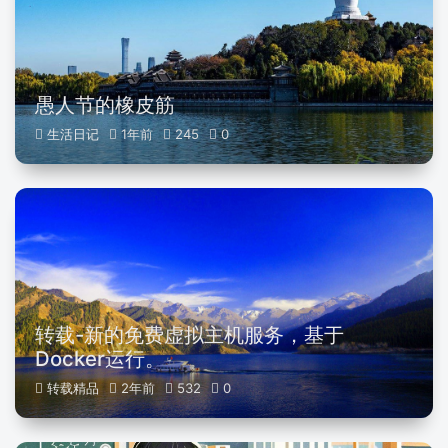
愚人节的橡皮筋
生活日记
1年前
245
0
转载-新的免费虚拟主机服务，基于
Docker运行。
转载精品
2年前
532
0