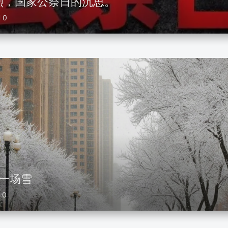
烈，国家公祭日的沉思。
0
第一场雪
0