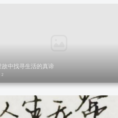
世故中找寻生活的真谛
2