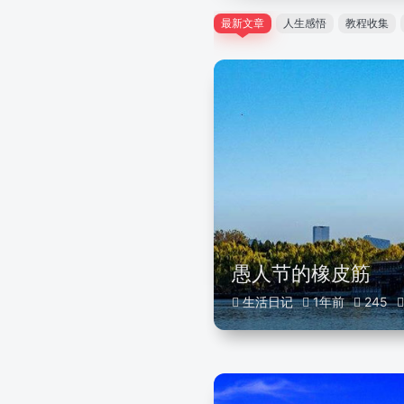
最新文章
人生感悟
教程收集
愚人节的橡皮筋
生活日记
1年前
245