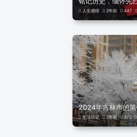
铭记历史，缅怀先
人生感悟
2年前
447
2024年吉林市的
生活日记
2年前
472