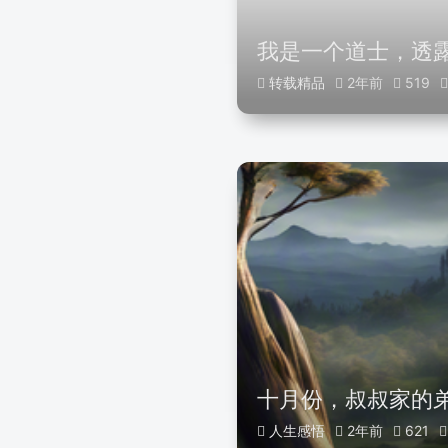
我是一个道士，透露
转载精品
2年前
519
十月份，叔叔家的
人生感悟
2年前
621