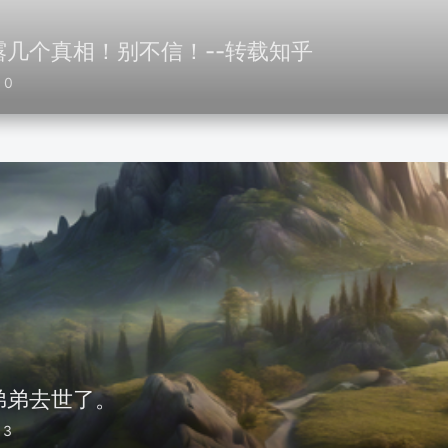
几个真相！别不信！--转载知乎
0
弟弟去世了。
3