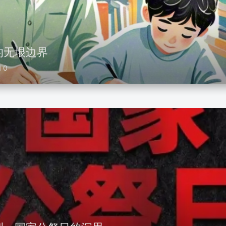
的无垠边界
0