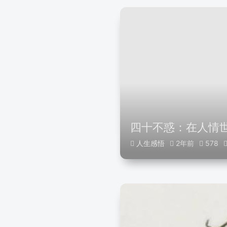
四十不惑：在人情
人生感悟
2年前
578