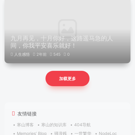
九月再见，十月你好，这路遥马急的人
间，你我平安喜乐就好！
人生感悟
2年前
545
0
加载更多
友情链接
寒山博客
寒山的知识库
404导航
Memories’ Blog
骚浪贱
一世繁华
NodeLoc