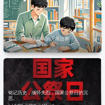
在学习中感悟知识的无垠边界
人生感悟
2年前
440
0
铭记历史，缅怀先烈，国家公祭日的沉
思。