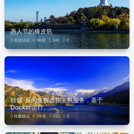
愚人节的橡皮筋
生活日记
1年前
245
0
转载-新的免费虚拟主机服务，基于
Docker运行。
转载精品
2年前
532
0