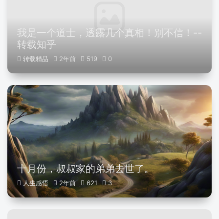
我是一个道士，透露几个真相！别不信！--
转载知乎
转载精品
2年前
519
0
十月份，叔叔家的弟弟去世了。
人生感悟
2年前
621
3